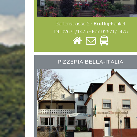
Gartenstrasse 2 -
Bruttig
-Fankel
Tel. 02671/1475 - Fax 02671/1475
PIZZERIA BELLA-ITALIA