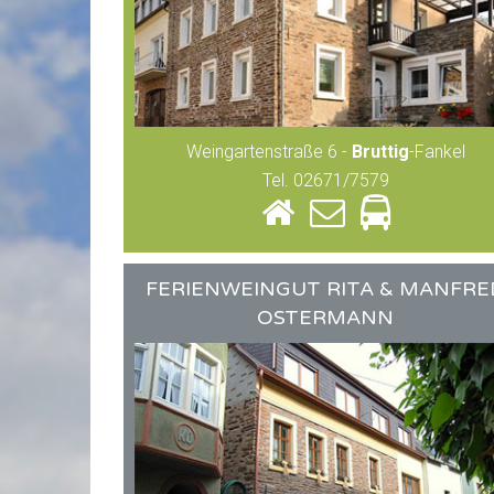
Weingartenstraße 6 -
Bruttig
-Fankel
Tel. 02671/7579
FERIENWEINGUT RITA & MANFRE
OSTERMANN