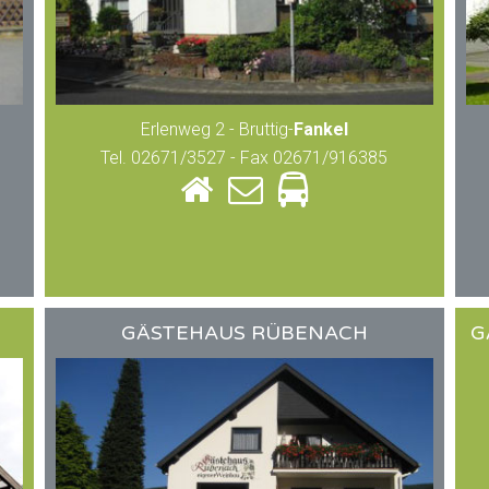
Erlenweg 2 - Bruttig-
Fankel
Tel. 02671/3527 - Fax 02671/916385
GÄSTEHAUS RÜBENACH
G