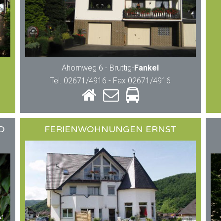
Ahornweg 6 - Bruttig-
Fankel
Tel. 02671/4916 - Fax 02671/4916
D
FERIENWOHNUNGEN ERNST