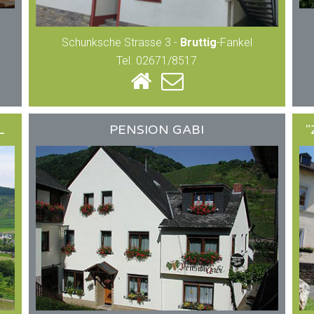
Schunksche Strasse 3 -
Bruttig
-Fankel
Tel. 02671/8517
L
PENSION GABI
"