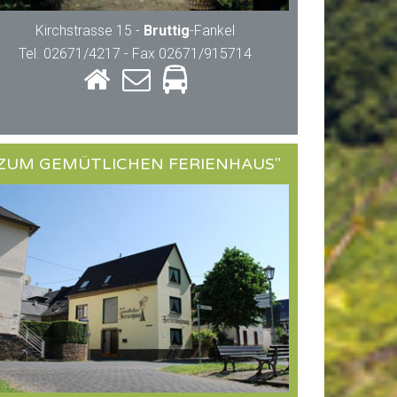
Kirchstrasse 15 -
Bruttig
-Fankel
Tel. 02671/4217 - Fax 02671/915714
ZUM GEMÜTLICHEN FERIENHAUS"