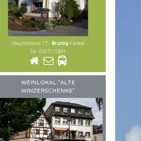
Hauptstrasse 77 -
Bruttig
-Fankel
Tel. 02671/1891
WEINLOKAL "ALTE
WINZERSCHENKE"