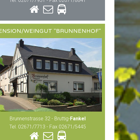
Tel. 02671/7931 - Fax 02671/8841
ENSION/WEINGUT "BRUNNENHOF"
Brunnenstrasse 32 - Bruttig-
Fankel
Tel. 02671/7713 - Fax 02671/5445