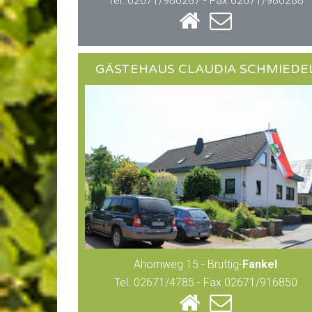
Tel. 02671/980287 - Fax 02671/980288
GÄSTEHAUS CLAUDIA SCHMIEDE
Ahornweg 15 - Bruttig-
Fankel
Tel. 02671/4785 - Fax 02671/916850