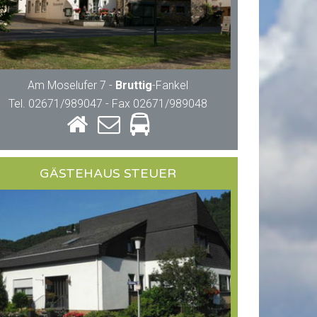
Am Moselufer 7 -
Bruttig
-Fankel
Tel. 02671/989047 - Fax 02671/989048
GÄSTEHAUS STEUER